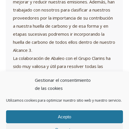
mejorar y reducir nuestras emisiones. Además, han
trabajado con nosotros para clasificar a nuestros
proveedores por la importancia de su contribución
a nuestra huella de carbono y de esa forma y en
etapas sucesivas podremos ir incorporando la
huella de carbono de todos ellos dentro de nuestro
Alcance 3.
La colaboración de Abaleo con el Grupo Clarins ha
sido muy valiosa y útil para resolver todas las
dudas que nos han surgido durante el proceso.
Gestionar el consentimiento
Raúl Velarde
de las cookies
Responsable de Compras y Desarrollo
Utilizamos cookies para optimizar nuestro sitio web y nuestro servicio.
Sostenible de Clarins Spain
Acepto