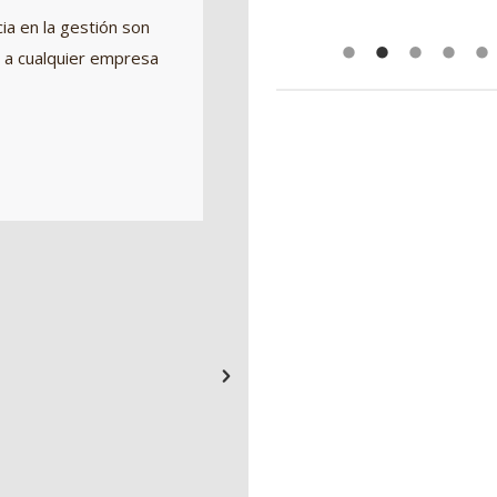
ia en la gestión son
de familia o amigos nunca reba
 a cualquier empresa
nuestros trabajos.
Y la pregunta al ¿Por qué no l
respuestas muy sencillas: Po
sencilla y correcta.
Desde la Comunidad Europea 
reglamentos y sistemas de ev
realizar un análisis riguroso d
permiten a administración y e
trabajo y empezar a mirar el c
o aplicación.
Pero es necesario para poder 
metodologías empresas como 
profesionalidad, sean capaces
profesionales y dar respuesta