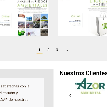
1
2
3
→
Nuestros Cliente
satisfechas con la
La visión de las actividades e
l estudio y
entender hoy día sin un anális
a ADAP de nuestras
Pero esto, que es de sentido
propia persona y que en nuest