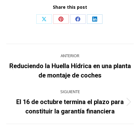
Share this post
Share
Share
Share
Share
on
on
on
on
X
Pinterest
Facebook
LinkedIn
Navegación
ANTERIOR
entre
Reduciendo la Huella Hídrica en una planta
Publicación
publicaciones
de montaje de coches
anterior:
SIGUIENTE
El 16 de octubre termina el plazo para
Publicación
constituir la garantía financiera
siguiente: