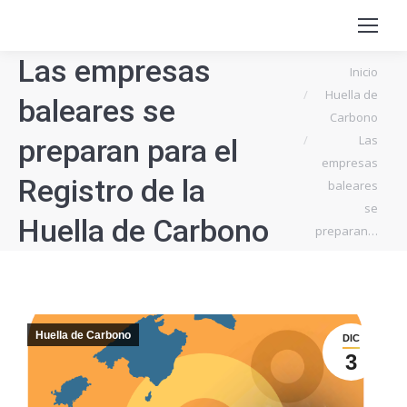
Las empresas
Estás aquí:
Inicio
Huella de
baleares se
Carbono
Las
preparan para el
empresas
Registro de la
baleares
se
Huella de Carbono
preparan…
Huella de Carbono
DIC
3