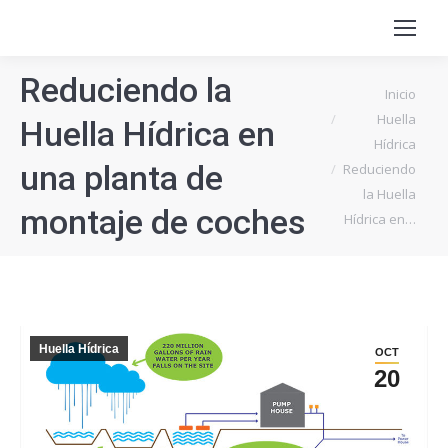
Reduciendo la
Estás aquí:
Inicio
Huella
Huella Hídrica en
Hídrica
una planta de
Reduciendo
la Huella
montaje de coches
Hídrica en…
Huella Hídrica
OCT
20