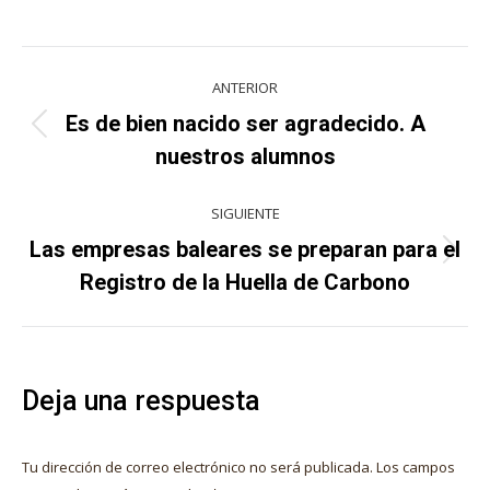
on
on
on
on
X
Pinterest
Facebook
LinkedIn
Navegación
ANTERIOR
entre
Es de bien nacido ser agradecido. A
Publicación
publicaciones
nuestros alumnos
anterior:
SIGUIENTE
Las empresas baleares se preparan para el
Publicación
Registro de la Huella de Carbono
siguiente:
Deja una respuesta
Tu dirección de correo electrónico no será publicada. Los campos