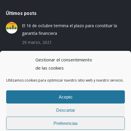
Últimos posts
El 16 de octubre termina el plazo para constituir la
garantía financiera
29 marzo, 2021
Las empresas baleares se preparan para el Registro
Gestionar el consentimiento
de la Huella de Carbono
de las cookies
3 diciembre, 2019
Utilizamos cookies para optimizar nuestro sitio web y nuestro servicio.
Reduciendo la Huella Hídrica en una planta de
montaje de coches
Acepto
20 octubre, 2016
Descartar
Preferencias
Copyright ©2017 | Abaleo S.L. | Todos los derechos reservados.