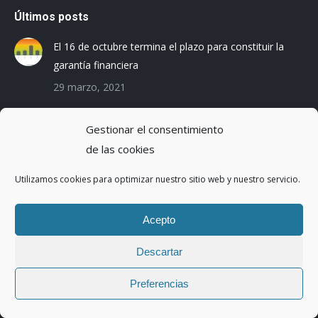
Últimos posts
El 16 de octubre termina el plazo para constituir la
garantía financiera
29 marzo, 2021
Las empresas baleares se preparan para el Registro
Gestionar el consentimiento
de la Huella de Carbono
de las cookies
3 diciembre, 2019
Utilizamos cookies para optimizar nuestro sitio web y nuestro servicio.
Reduciendo la Huella Hídrica en una planta de
montaje de coches
Acepto
20 octubre, 2016
Descartar
Preferencias
Copyright ©2017 | Abaleo S.L. | Todos los derechos reservados.
Menu legal