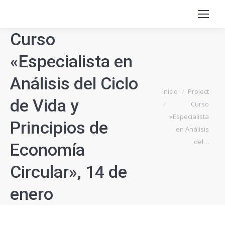
Curso
«Especialista en
Análisis del Ciclo
Estás aquí:
Inicio
Project
de Vida y
Curso
«Especialista
Principios de
en Análisis
del…
Economía
Circular», 14 de
enero