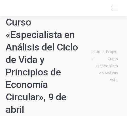
Curso
«Especialista en
Análisis del Ciclo
Estás aquí:
Inicio
Project
de Vida y
Curso
«Especialista
Principios de
en Análisis
del…
Economía
Circular», 9 de
abril