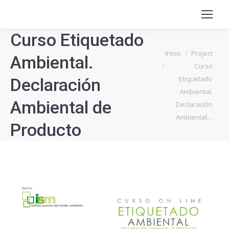
Curso Etiquetado
Estás aquí:
Inicio
Project
Ambiental.
Curso
Etiquetado
Declaración
Ambiental.
Ambiental de
Declaración
Ambiental…
Producto