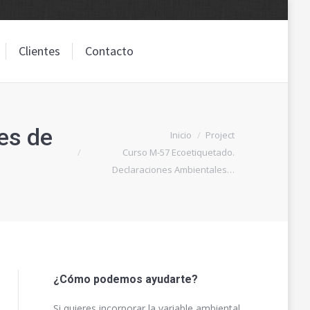
Clientes
Contacto
Clientes
Contacto
es de
Estás aquí:
Inicio
Project
Curso M-57 Ecoetiquetado.
Declaraciones Ambientales…
¿Cómo podemos ayudarte?
Si quieres incorporar la variable ambiental