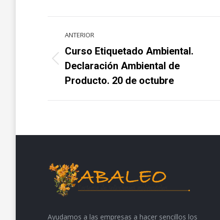
Navegación
ANTERIOR
entre
Curso Etiquetado Ambiental.
Proyecto
proyectos
Declaración Ambiental de
anterior
Producto. 20 de octubre
Ayudamos a las empresas a hacer sencillos los