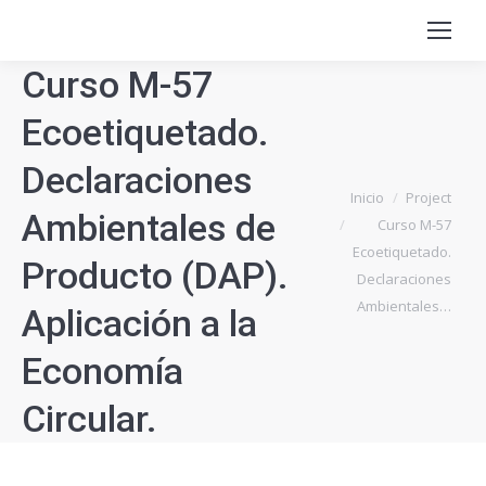
Curso M-57
Ecoetiquetado.
Declaraciones
Estás aquí:
Inicio
Project
Ambientales de
Curso M-57
Ecoetiquetado.
Producto (DAP).
Declaraciones
Ambientales…
Aplicación a la
Economía
Circular.