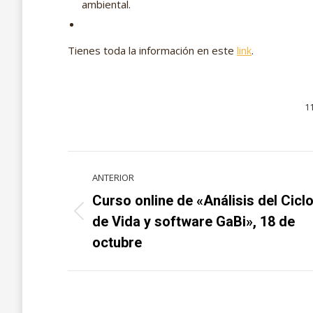
ambiental.
Tienes toda la información en este
link
.
11
Navegación
ANTERIOR
entre
Curso online de «Análisis del Cicl
Proyecto
proyectos
de Vida y software GaBi», 18 de
anterior
octubre