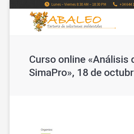
Lunes – Viernes 8:30 AM – 18:30 PM
+34 644 
Curso online «Análisis 
SimaPro», 18 de octub