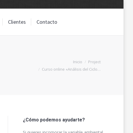
Clientes
Contacto
Clientes
Contacto
Estás aquí:
Inicio
Project
Curso online «Análisis del Ciclo…
¿Cómo podemos ayudarte?
Si quieres incorporar la variable ambiental