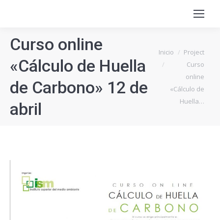
Curso online
Estás aquí:
Inicio
Project
«Cálculo de Huella
Curso
online
de Carbono» 12 de
«Cálculo de
Huella…
abril