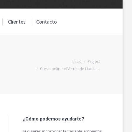
Clientes
Contacto
Clientes
Contacto
Estás aquí:
Inicio
Project
Curso online «Cálculo de Huella…
¿Cómo podemos ayudarte?
Si quieres incorporar la variable ambiental