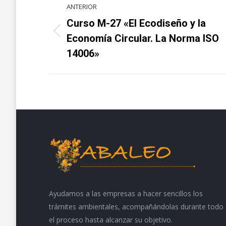
ANTERIOR
entre
Curso M-27 «El Ecodiseño y la
Proyecto
proyectos
Economía Circular. La Norma ISO
anterior
14006»
Ayudamos a las empresas a hacer sencillos los
trámites ambientales, acompañándolas durante todo
el proceso hasta alcanzar su objetivo.