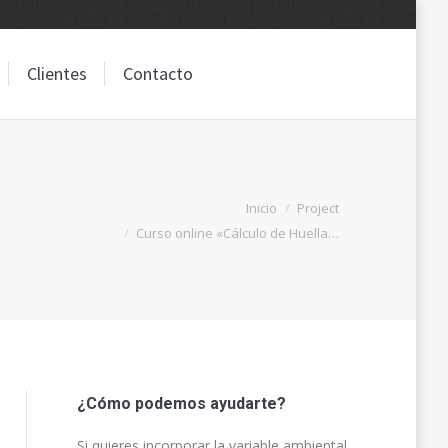
Clientes
Contacto
Clientes
Contacto
Estás aquí:
Inicio
Project
Curso online «Cálculo de Huella…
¿Cómo podemos ayudarte?
Si quieres incorporar la variable ambiental