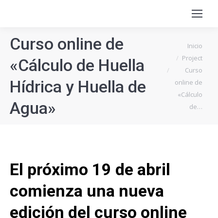
Curso online de
Estás aquí:
Inicio
Project
«Cálculo de Huella
Curso
Hídrica y Huella de
online de
«Cálculo
Agua»
de…
El próximo 19 de abril
comienza una nueva
edición del curso online