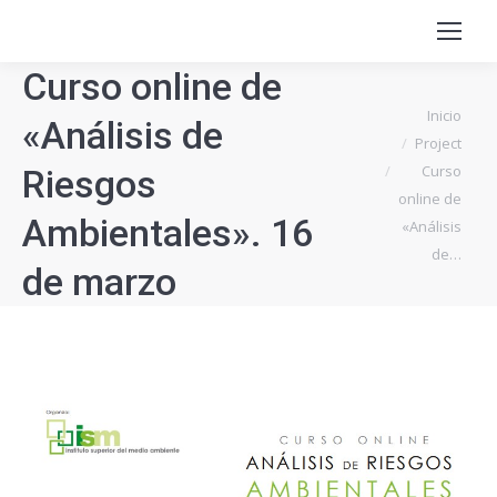
Curso online de
Estás aquí:
Inicio
«Análisis de
Project
Curso
Riesgos
online de
Ambientales». 16
«Análisis
de…
de marzo