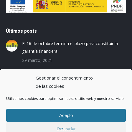
Últimos posts
El 16 de octubre termina el plazo para constituir la
garantía financiera
29 marzo, 2021
Las empresas baleares se preparan para el Registro
Gestionar el consentimiento
de la Huella de Carbono
de las cookies
3 diciembre, 2019
Utilizamos cookies para optimizar nuestro sitio web y nuestro servicio.
Reduciendo la Huella Hídrica en una planta de
montaje de coches
Acepto
20 octubre, 2016
Descartar