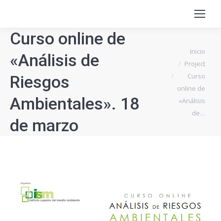
Curso online de
Estás aquí:
Inicio
«Análisis de
Project
Curso
Riesgos
online de
Ambientales». 18
«Análisis
de…
de marzo