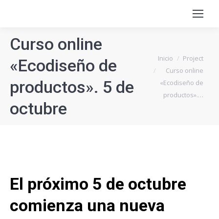
Curso online
Estás aquí:
Inicio
Project
«Ecodiseño de
Curso online
productos». 5 de
«Ecodiseño de
productos».…
octubre
El próximo 5 de octubre
comienza una nueva