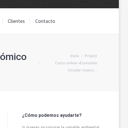
Clientes
Contacto
Clientes
Contacto
nómico
Estás aquí:
Inicio
Project
Curso online «Economía
Circular: nuevo…
¿Cómo podemos ayudarte?
Si quieres incorporar la variable ambiental