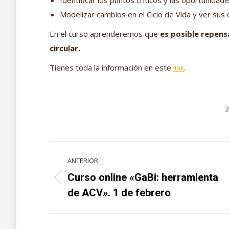
Identificar los puntos críticos y las oportunidad
Modelizar cambios en el Ciclo de Vida y ver sus 
En el curso aprenderemos que
es posible repens
circular.
Tienes toda la información en este
link
.
2
Navegación
ANTERIOR
entre
Curso online «GaBi: herramienta
Proyecto
proyectos
de ACV». 1 de febrero
anterior