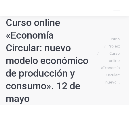
Curso online
«Economía
Estás aquí:
Inicio
Circular: nuevo
Project
Curso
modelo económico
online
«Economía
de producción y
Circular:
nuevo…
consumo». 12 de
mayo