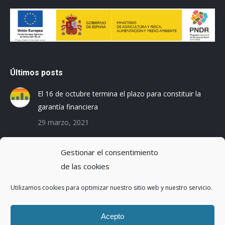
Últimos posts
El 16 de octubre termina el plazo para constituir la
garantía financiera
29 marzo, 2021
Las empresas baleares se preparan para el Registro
Gestionar el consentimiento
de la Huella de Carbono
de las cookies
3 diciembre, 2019
Utilizamos cookies para optimizar nuestro sitio web y nuestro servicio.
Reduciendo la Huella Hídrica en una planta de
montaje de coches
Acepto
20 octubre, 2016