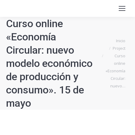
Curso online
«Economía
Estás aquí:
Inicio
Circular: nuevo
Project
Curso
modelo económico
online
«Economía
de producción y
Circular:
nuevo…
consumo». 15 de
mayo