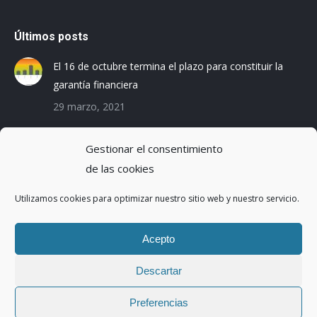
Últimos posts
El 16 de octubre termina el plazo para constituir la
garantía financiera
29 marzo, 2021
Las empresas baleares se preparan para el Registro
Gestionar el consentimiento
de la Huella de Carbono
de las cookies
3 diciembre, 2019
Utilizamos cookies para optimizar nuestro sitio web y nuestro servicio.
Reduciendo la Huella Hídrica en una planta de
montaje de coches
Acepto
20 octubre, 2016
Descartar
Preferencias
Copyright ©2017 | Abaleo S.L. | Todos los derechos reservados.