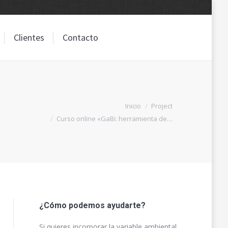
Clientes
Contacto
Clientes
Contacto
stás aquí:
Inicio
Project
Curso online «GaBi: herramienta de…
¿Cómo podemos ayudarte?
Si quieres incorporar la variable ambiental