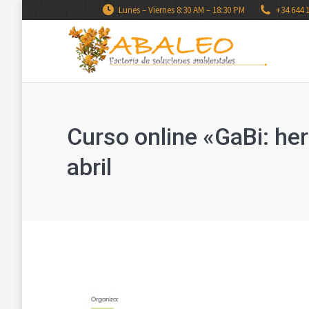
Lunes – Viernes 8:30 AM – 18:30 PM
+34 644 
Curso online «GaBi: he
abril