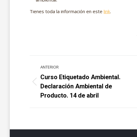
Tienes toda la información en este
link
.
Navegación
ANTERIOR
entre
Curso Etiquetado Ambiental.
Proyecto
proyectos
Declaración Ambiental de
anterior
Producto. 14 de abril