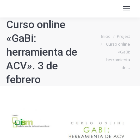
Curso online
«GaBi:
Estás aquí:
Inicio
Project
Curso online
herramienta de
«GaBi:
herramienta
ACV». 3 de
de…
febrero