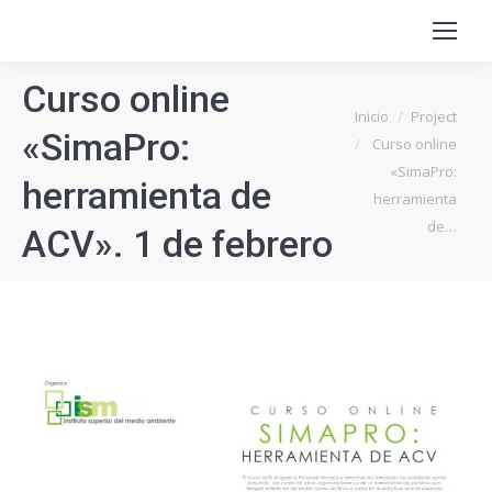
Curso online
Estás aquí:
Inicio
Project
«SimaPro:
Curso online
«SimaPro:
herramienta de
herramienta
de…
ACV». 1 de febrero