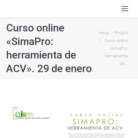
Curso online
Estás aquí:
Inicio
Project
«SimaPro:
Curso online
«SimaPro:
herramienta de
herramienta
de…
ACV». 29 de enero