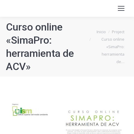
Curso online
Estás aquí:
Inicio
Project
«SimaPro:
Curso online
«SimaPro:
herramienta de
herramienta
de…
ACV»