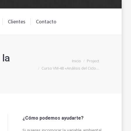
Clientes
Contacto
Clientes
Contacto
 la
Estás aquí:
Inicio
Project
Curso VM-48 «Análisis del Ciclo…
¿Cómo podemos ayudarte?
Si quieres incorporar la variable ambiental