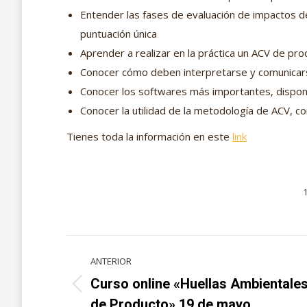
Entender las fases de evaluación de impactos de
puntuación única
Aprender a realizar en la práctica un ACV de pr
Conocer cómo deben interpretarse y comunicars
Conocer los softwares más importantes, dispon
Conocer la utilidad de la metodología de ACV, co
Tienes toda la información en este
link
Navegación
ANTERIOR
entre
Curso online «Huellas Ambientale
Proyecto
de Producto» 19 de mayo