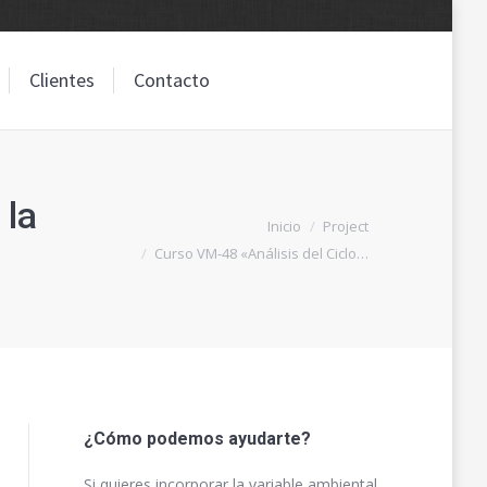
Clientes
Contacto
Clientes
Contacto
 la
Estás aquí:
Inicio
Project
Curso VM-48 «Análisis del Ciclo…
¿Cómo podemos ayudarte?
Si quieres incorporar la variable ambiental