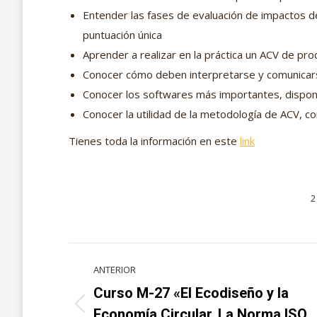
Entender las fases de evaluación de impactos de
puntuación única
Aprender a realizar en la práctica un ACV de pr
Conocer cómo deben interpretarse y comunicars
Conocer los softwares más importantes, dispon
Conocer la utilidad de la metodología de ACV, co
Tienes toda la información en este
link
2
Navegación
ANTERIOR
entre
Curso M-27 «El Ecodiseño y la
Proyecto
Economía Circular. La Norma ISO