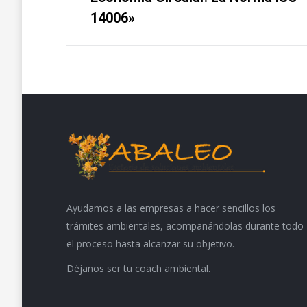
proyectos
anterior
14006»
Ayudamos a las empresas a hacer sencillos los
trámites ambientales, acompañándolas durante todo
el proceso hasta alcanzar su objetivo.
Déjanos ser tu coach ambiental.