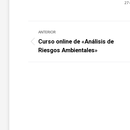
27 
Navegación
ANTERIOR
entre
Curso online de «Análisis de
Proyecto
proyectos
Riesgos Ambientales»
anterior