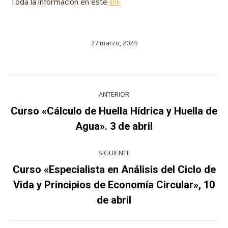
Toda la información en este
link
27 marzo, 2024
Navegación
ANTERIOR
entre
Curso «Cálculo de Huella Hídrica y Huella de
Proyecto
proyectos
Agua». 3 de abril
anterior
SIGUIENTE
Curso «Especialista en Análisis del Ciclo de
Proyecto
Vida y Principios de Economía Circular», 10
siguiente
de abril