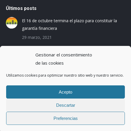
Últimos posts
El 16 de octubre termina el plazo para constituir la
garantía financiera
29 marzo, 2021
Las empresas baleares se preparan para el Registro
Gestionar el consentimiento
de la Huella de Carbono
de las cookies
3 diciembre, 2019
Utilizamos cookies para optimizar nuestro sitio web y nuestro servicio.
Reduciendo la Huella Hídrica en una planta de
montaje de coches
Acepto
20 octubre, 2016
Descartar
Preferencias
Copyright ©2017 | Abaleo S.L. | Todos los derechos reservados.
Menu legal