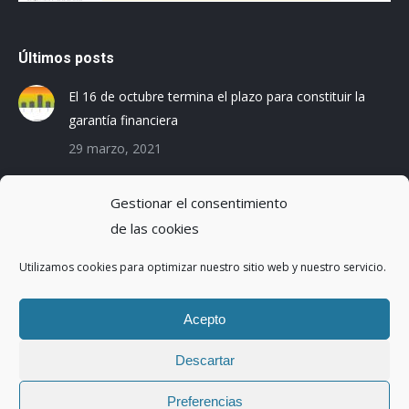
Últimos posts
El 16 de octubre termina el plazo para constituir la
garantía financiera
29 marzo, 2021
Las empresas baleares se preparan para el Registro
Gestionar el consentimiento
de la Huella de Carbono
de las cookies
3 diciembre, 2019
Utilizamos cookies para optimizar nuestro sitio web y nuestro servicio.
Reduciendo la Huella Hídrica en una planta de
montaje de coches
Acepto
20 octubre, 2016
Descartar
Preferencias
Copyright ©2017 | Abaleo S.L. | Todos los derechos reservados.