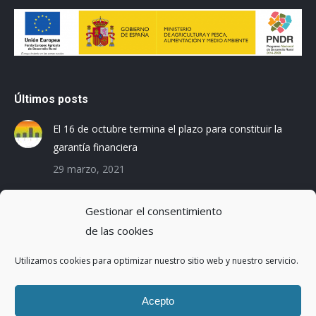
Últimos posts
El 16 de octubre termina el plazo para constituir la
garantía financiera
29 marzo, 2021
Las empresas baleares se preparan para el Registro
Gestionar el consentimiento
de la Huella de Carbono
de las cookies
3 diciembre, 2019
Utilizamos cookies para optimizar nuestro sitio web y nuestro servicio.
Reduciendo la Huella Hídrica en una planta de
montaje de coches
Acepto
20 octubre, 2016