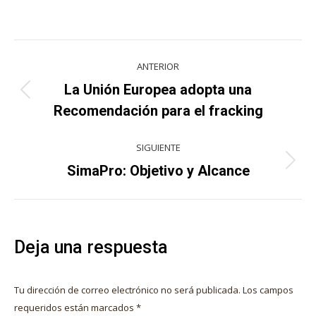
on
on
on
on
X
Pinterest
Facebook
LinkedIn
Navegación
ANTERIOR
entre
La Unión Europea adopta una
Publicación
publicaciones
Recomendación para el fracking
anterior:
SIGUIENTE
Publicación
SimaPro: Objetivo y Alcance
siguiente:
Deja una respuesta
Tu dirección de correo electrónico no será publicada. Los campos
requeridos están marcados
*