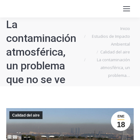
La
Estás aquí:
Inicio
contaminación
Estudios de Impacto
Ambiental
atmosférica,
Calidad del aire
La contaminación
un problema
atmosférica, un
problema…
que no se ve
Calidad del aire
ENE
18