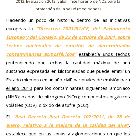
2013. Evaluación 2013: valor límite horario de NO2 para la
protección de la salud (mediciones)
Haciendo un poco de historia, dentro de las iniciativas
europeas la
“Directiva 2001/81/CE, del Parlamento
Europeo y del Consejo, de 23 de octubre de 2001, sobre
techos nacionales de emisión de determinados
contaminantes atmosféricos”
establecía unos techos
(entendiendo por techos la cantidad máxima de una
sustancia expresada en kilotoneladas que puede emitir un
Estado miembro en un año civil)
nacionales de emisión para
el año 2010
para los contaminantes siguientes: amoniaco
(NH3); óxidos de nitrógeno (NOx); compuestos orgánicos
volátiles (COV); dióxido de azufre (SO2).
El
“Real Decreto Real Decreto 102/2011, de 28 de
enero, relativo a la mejora de la calidad del aire”
,
establece que en las
zonas y aglomeraciones en que
los