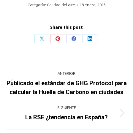
Categoría:
Calidad del aire
18 enero, 2015
Share this post
Share
Share
Share
Share
on
on
on
on
X
Pinterest
Facebook
LinkedIn
Navegación
ANTERIOR
entre
Publicado el estándar de GHG Protocol para
Publicación
publicaciones
calcular la Huella de Carbono en ciudades
anterior:
SIGUIENTE
Publicación
La RSE ¿tendencia en España?
siguiente: