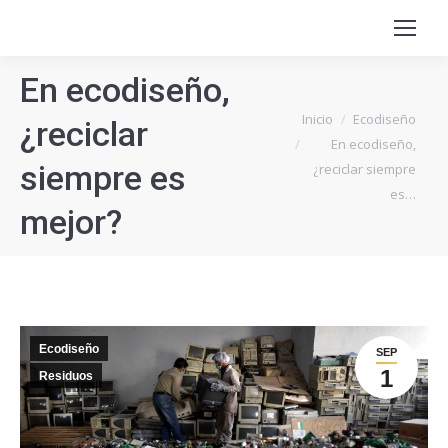
En ecodiseño,
Estás aquí:
Inicio
Ecodiseño
¿reciclar
En ecodiseño,
siempre es
¿reciclar siempre
es…
mejor?
Ecodiseño
SEP
1
Residuos