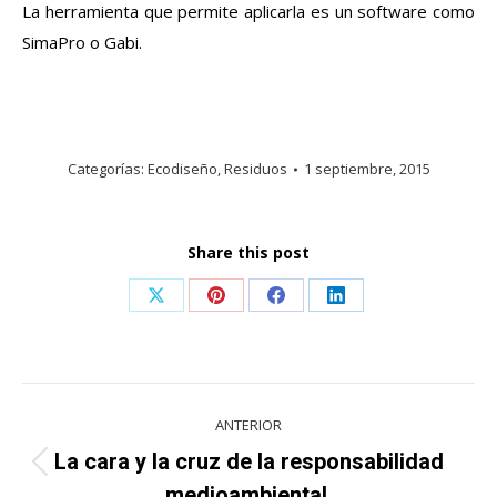
La herramienta que permite aplicarla es un software como
SimaPro o Gabi.
Categorías:
Ecodiseño
,
Residuos
1 septiembre, 2015
Share this post
Share
Share
Share
Share
on
on
on
on
X
Pinterest
Facebook
LinkedIn
Navegación
ANTERIOR
entre
La cara y la cruz de la responsabilidad
Publicación
medioambiental.