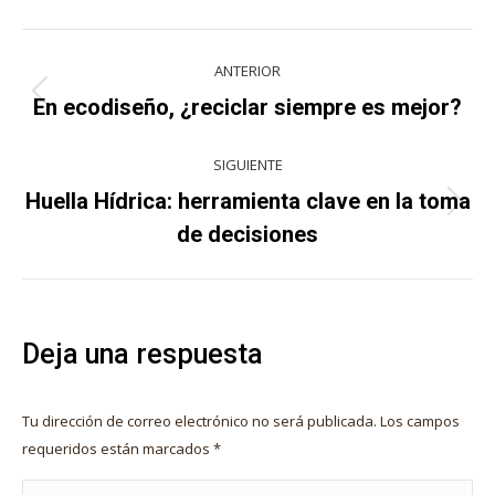
X
Pinterest
Facebook
LinkedIn
Navegación
ANTERIOR
entre
Publicación
En ecodiseño, ¿reciclar siempre es mejor?
anterior:
publicaciones
SIGUIENTE
Huella Hídrica: herramienta clave en la toma
Publicación
de decisiones
siguiente:
Deja una respuesta
Tu dirección de correo electrónico no será publicada. Los campos
requeridos están marcados
*
Comentario