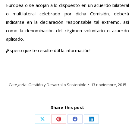
Europea o se acojan a lo dispuesto en un acuerdo bilateral
o multilateral celebrado por dicha Comisión, deberá
indicarse en la declaración responsable tal extremo, así
como la denominación del régimen voluntario o acuerdo
aplicado.
¡
Espero que te resulte útil la información!
Categoría:
Gestión y Desarrollo Sostenible
13 noviembre, 2015
Share this post
Share
Share
Share
Share
on
on
on
on