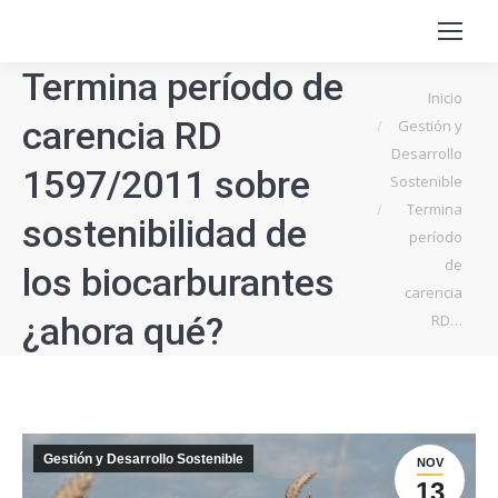
Termina período de
Estás aquí:
Inicio
carencia RD
Gestión y
Desarrollo
1597/2011 sobre
Sostenible
Termina
sostenibilidad de
período
de
los biocarburantes
carencia
¿ahora qué?
RD…
Gestión y Desarrollo Sostenible
NOV
13