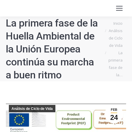
La primera fase de la
Estás aquí:
Inicio
Análisis
Huella Ambiental de
de Ciclo
de Vida
la Unión Europea
La
continúa su marcha
primera
fase de
a buen ritmo
la…
Análisis de Ciclo de Vida
FEB
24