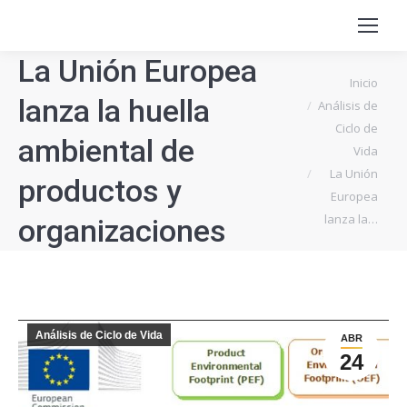
La Unión Europea
Estás aquí:
Inicio
lanza la huella
Análisis de
Ciclo de
ambiental de
Vida
La Unión
productos y
Europea
lanza la…
organizaciones
Análisis de Ciclo de Vida
ABR
24