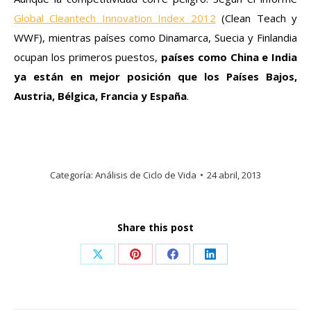
Global Cleantech Innovation Index 2012
(Clean Teach y
WWF), mientras países como Dinamarca, Suecia y Finlandia
ocupan los primeros puestos,
países como China e India
ya están en mejor posición que los Países Bajos,
Austria, Bélgica, Francia y España
.
Categoría:
Análisis de Ciclo de Vida
24 abril, 2013
Share this post
Share
Share
Share
Share
on
on
on
on
X
Pinterest
Facebook
LinkedIn