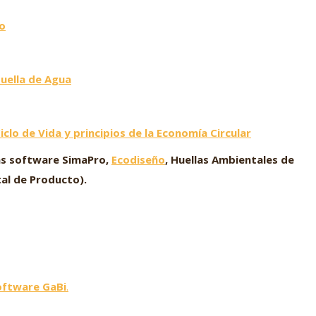
no
Huella de Agua
Ciclo de Vida y principios de la Economía Circular
más software SimaPro,
Ecodiseño
, Huellas Ambientales de
al de Producto).
software
GaBi
.