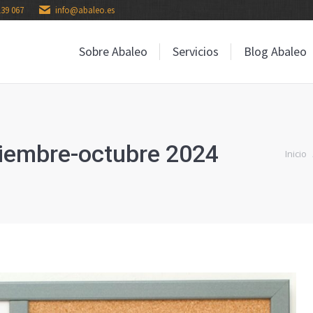
139 067
info@abaleo.es
Sobre Abaleo
Servicios
Blog Abaleo
Sobre Abaleo
Servicios
Blog Abaleo
tiembre-octubre 2024
Estás a
Inicio