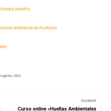
 software SimaPro
.
laración Ambiental de Producto
ales
.
6 agosto, 2024
SIGUIENTE
s
Curso online «Huellas Ambientales