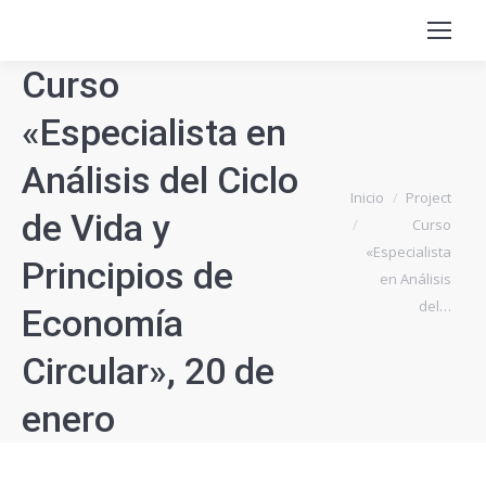
Curso
«Especialista en
Análisis del Ciclo
Estás aquí:
Inicio
Project
de Vida y
Curso
«Especialista
Principios de
en Análisis
del…
Economía
Circular», 20 de
enero