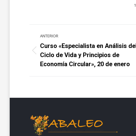
1
Navegación
ANTERIOR
entre
Curso «Especialista en Análisis de
Proyecto
proyectos
Ciclo de Vida y Principios de
anterior
Economía Circular», 20 de enero