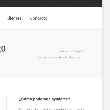
Clientes
Contacto
Clientes
Contacto
20
Estás aquí:
Inicio
Project
Curso online de «Análisis de…
¿Cómo podemos ayudarte?
Si quieres incorporar la variable ambiental