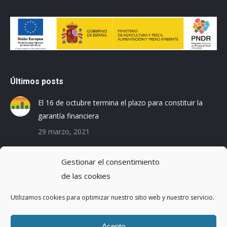
Últimos posts
El 16 de octubre termina el plazo para constituir la
garantía financiera
29 marzo, 2021
Las empresas baleares se preparan para el Registro
Gestionar el consentimiento
de la Huella de Carbono
de las cookies
3 diciembre, 2019
Utilizamos cookies para optimizar nuestro sitio web y nuestro servicio.
Reduciendo la Huella Hídrica en una planta de
montaje de coches
Acepto