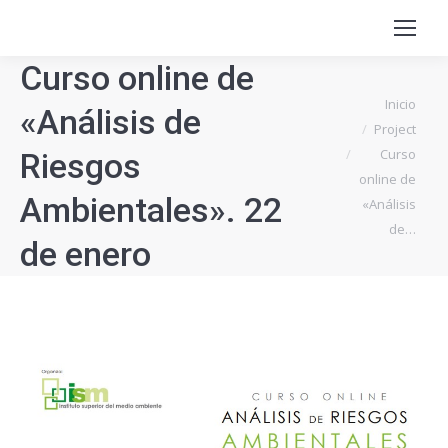
Curso online de
Estás aquí:
Inicio
«Análisis de
Project
Curso
Riesgos
online de
Ambientales». 22
«Análisis
de…
de enero