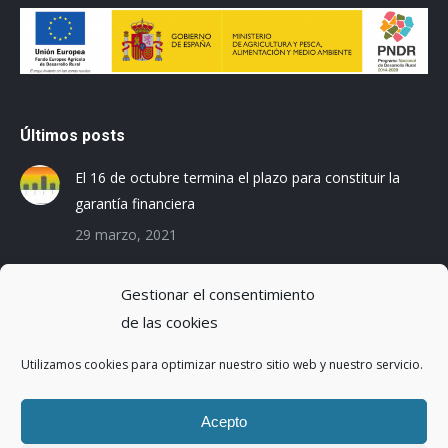
Últimos posts
El 16 de octubre termina el plazo para constituir la
garantía financiera
29 marzo, 2021
Las empresas baleares se preparan para el Registro
Gestionar el consentimiento
de la Huella de Carbono
de las cookies
3 diciembre, 2019
Utilizamos cookies para optimizar nuestro sitio web y nuestro servicio.
Reduciendo la Huella Hídrica en una planta de
montaje de coches
Acepto
20 octubre, 2016