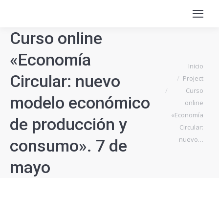
Curso online
«Economía
Estás aquí:
Inicio
Circular: nuevo
Project
Curso
modelo económico
online
«Economía
de producción y
Circular:
nuevo…
consumo». 7 de
mayo