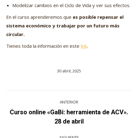
Modelizar cambios en el Ciclo de Vida y ver sus efectos.
En el curso aprenderemos que
es posible repensar el
sistema económico y trabajar por un futuro más
circular.
Tienes toda la información en este
link
.
30 abril, 2025
Navegación
ANTERIOR
entre
Curso online «GaBi: herramienta de ACV».
Proyecto
proyectos
28 de abril
anterior
SIGUIENTE