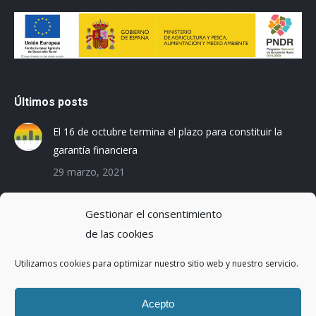
Últimos posts
El 16 de octubre termina el plazo para constituir la
garantía financiera
29 marzo, 2021
Las empresas baleares se preparan para el Registro
Gestionar el consentimiento
de la Huella de Carbono
de las cookies
3 diciembre, 2019
Utilizamos cookies para optimizar nuestro sitio web y nuestro servicio.
Reduciendo la Huella Hídrica en una planta de
montaje de coches
Acepto
20 octubre, 2016