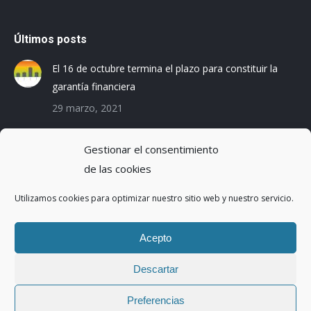
Últimos posts
El 16 de octubre termina el plazo para constituir la
garantía financiera
29 marzo, 2021
Las empresas baleares se preparan para el Registro
Gestionar el consentimiento
de la Huella de Carbono
de las cookies
3 diciembre, 2019
Utilizamos cookies para optimizar nuestro sitio web y nuestro servicio.
Reduciendo la Huella Hídrica en una planta de
montaje de coches
Acepto
20 octubre, 2016
Descartar
Preferencias
Copyright ©2017 | Abaleo S.L. | Todos los derechos reservados.