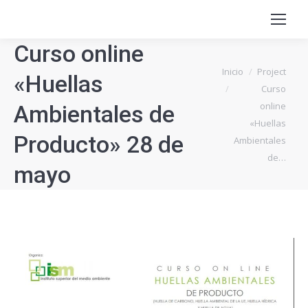
Curso online
Estás aquí:
Inicio
Project
«Huellas
Curso
online
Ambientales de
«Huellas
Producto» 28 de
Ambientales
de…
mayo