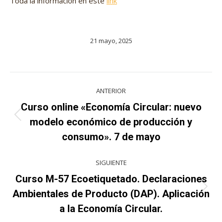
Toda la información en este
link
21 mayo, 2025
Navegación
ANTERIOR
entre
Curso online «Economía Circular: nuevo
Proyecto
proyectos
modelo económico de producción y
anterior
consumo». 7 de mayo
SIGUIENTE
Curso M-57 Ecoetiquetado. Declaraciones
Proyecto
Ambientales de Producto (DAP). Aplicación
siguiente
a la Economía Circular.