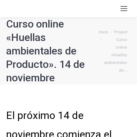
Curso online
Estás aquí:
Inicio
Project
«Huellas
Curso
online
ambientales de
«Huellas
Producto». 14 de
ambientales
de…
noviembre
El próximo 14 de
noviembre comienza el