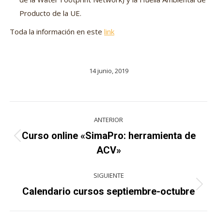
Producto de la UE.
Toda la información en este
link
14 junio, 2019
Navegación
ANTERIOR
entre
Curso online «SimaPro: herramienta de
Proyecto
proyectos
ACV»
anterior
SIGUIENTE
Proyecto
Calendario cursos septiembre-octubre
siguiente