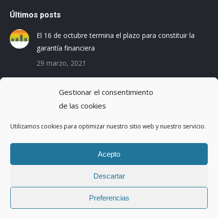
Últimos posts
El 16 de octubre termina el plazo para constituir la
garantía financiera
29 marzo, 2021
Las empresas baleares se preparan para el Registro
Gestionar el consentimiento
de la Huella de Carbono
de las cookies
3 diciembre, 2019
Utilizamos cookies para optimizar nuestro sitio web y nuestro servicio.
Reduciendo la Huella Hídrica en una planta de
montaje de coches
Acepto
20 octubre, 2016
Descartar
Preferencias
Copyright ©2017 | Abaleo S.L. | Todos los derechos reservados.
Menu legal