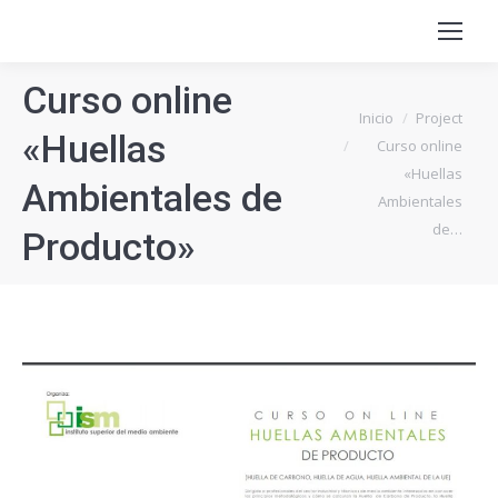
Curso online
Estás aquí:
Inicio
Project
«Huellas
Curso online
«Huellas
Ambientales de
Ambientales
de…
Producto»