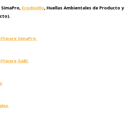
o SimaPro,
Ecodiseño
, Huellas Ambientales de Producto y
cto).
 software SimaPro
.
software GaBi
.
no
ales
.