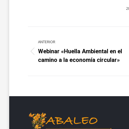
2
Navegación
ANTERIOR
entre
Webinar «Huella Ambiental en el
Proyecto
proyectos
camino a la economía circular»
anterior