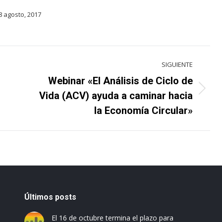
8 agosto, 2017
SIGUIENTE
Webinar «El Análisis de Ciclo de
Proyecto
Vida (ACV) ayuda a caminar hacia
siguiente
la Economía Circular»
Últimos posts
El 16 de octubre termina el plazo para