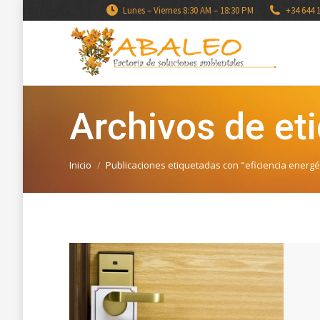
Lunes – Viernes 8:30 AM – 18:30 PM
+34 644 
Archivos de eti
Estás aquí:
Inicio
Publicaciones etiquetadas con "eficiencia energé